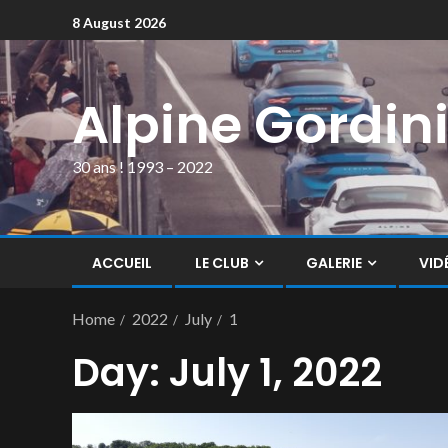
8 August 2026
Alpine Gordin
30 ans ! 1993 – 2022
ACCUEIL
LE CLUB
GALERIE
VID
Home
2022
July
1
Day:
July 1, 2022